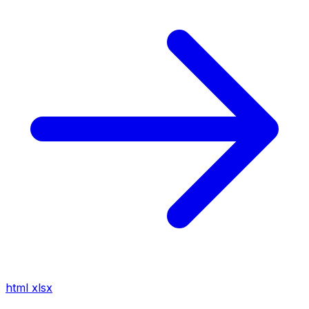
html
xlsx