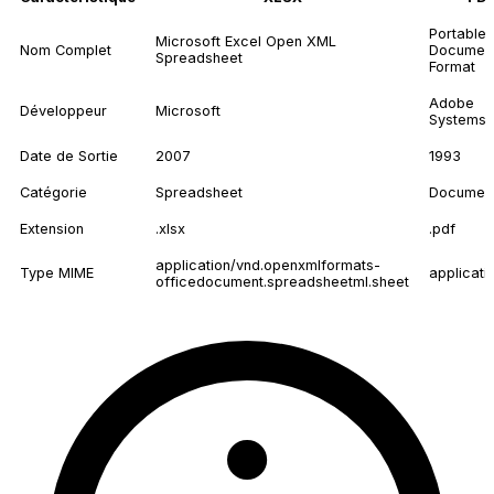
Portable
Microsoft Excel Open XML
Nom Complet
Documen
Spreadsheet
Format
Adobe
Développeur
Microsoft
Systems
Date de Sortie
2007
1993
Catégorie
Spreadsheet
Documen
Extension
.xlsx
.pdf
application/vnd.openxmlformats-
Type MIME
applicati
officedocument.spreadsheetml.sheet