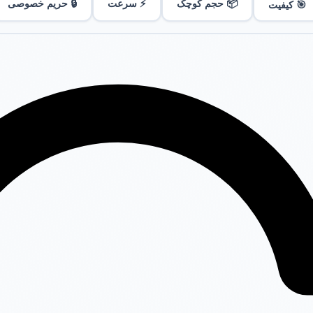
📦 حجم کوچک
⚡ سرعت
🔒 حریم خصوصی
🎯 کیفیت