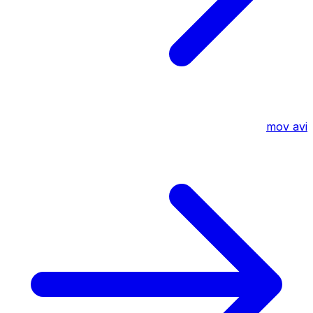
mov
avi