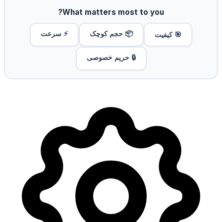
What matters most to you?
📦 حجم کوچک
⚡ سرعت
🎯 کیفیت
🔒 حریم خصوصی