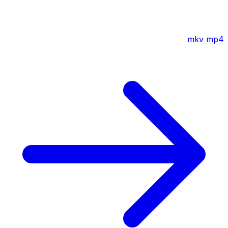
mkv
mp4