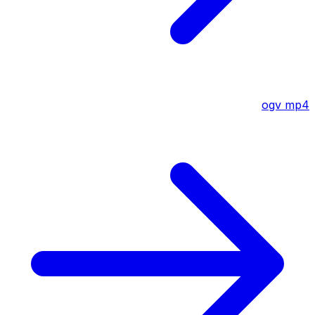
ogv
mp4