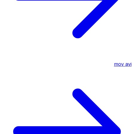
mov
avi