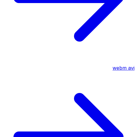
webm
avi