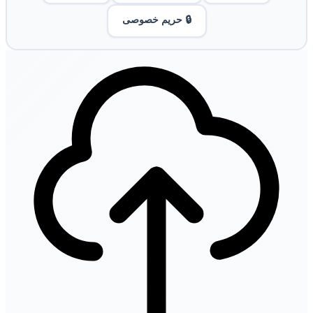
🔒 حریم خصوصی