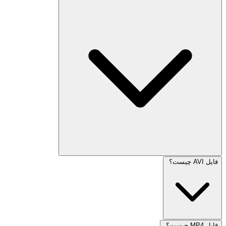
فایل AVI چیست؟
فایل MP4 چیست؟