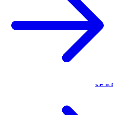
wav
mp3