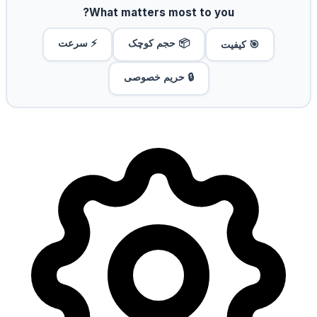
What matters most to you?
📦 حجم کوچک
⚡ سرعت
🎯 کیفیت
🔒 حریم خصوصی