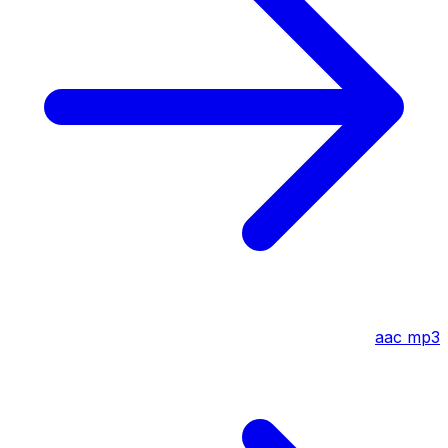
aac
mp3