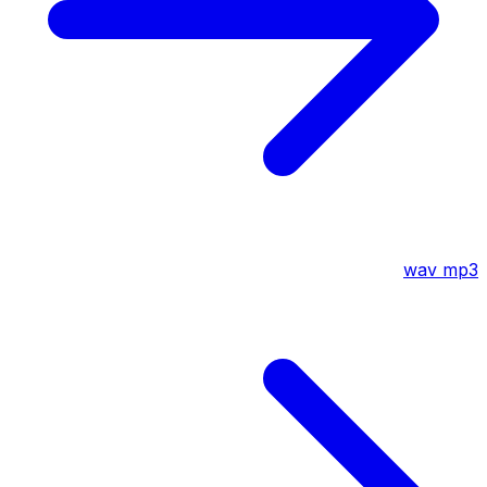
wav
mp3