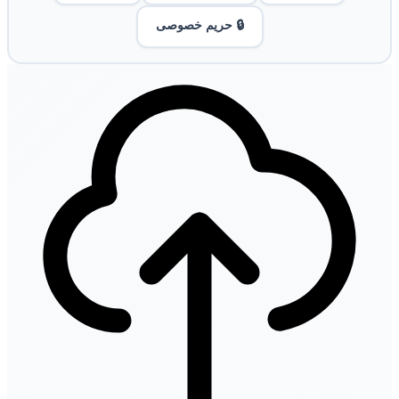
🔒 حریم خصوصی