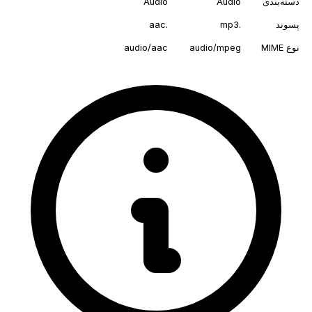
دسته‌بندی
Audio
Audio
پسوند
.mp3
.aac
نوع MIME
audio/mpeg
audio/aac