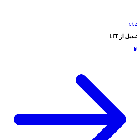
cbz
تبدیل از LIT
lit