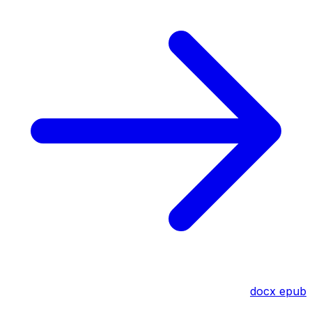
docx
epub