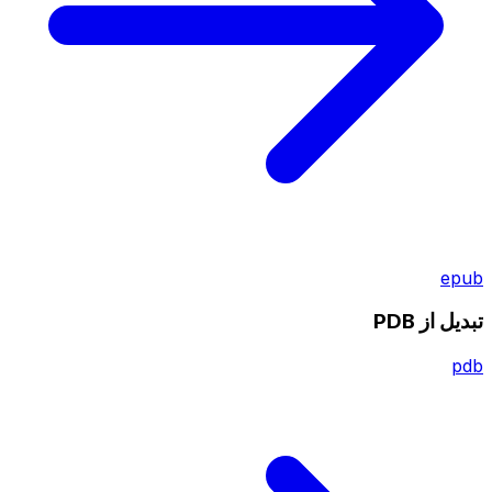
epub
تبدیل از PDB
pdb