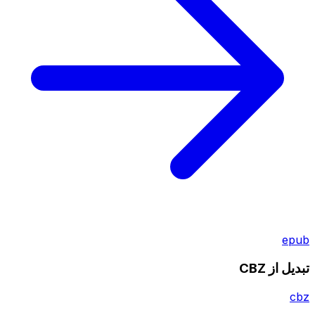
epub
تبدیل از CBZ
cbz