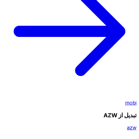
mobi
تبدیل از AZW
azw