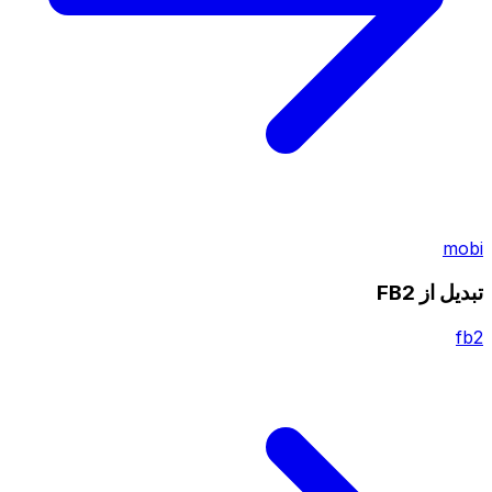
mobi
تبدیل از FB2
fb2