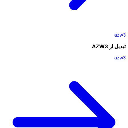
azw3
تبدیل از AZW3
azw3