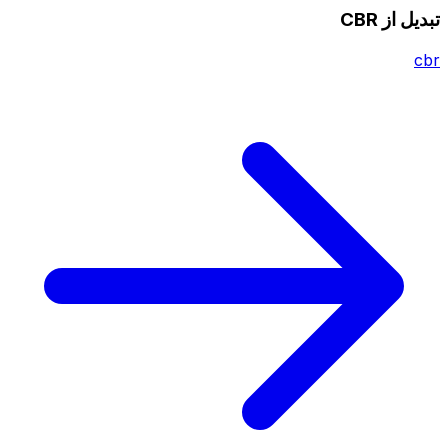
تبدیل از CBR
cbr