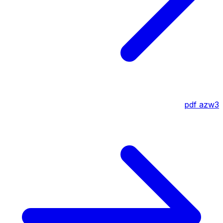
pdf
azw3