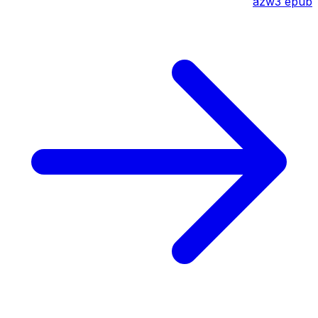
azw3
epub