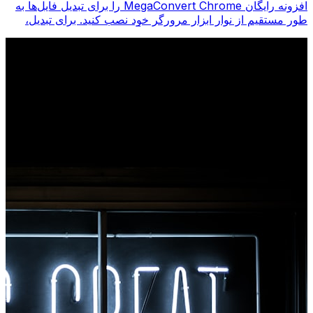
افزونه رایگان MegaConvert Chrome را برای تبدیل فایل‌ها به
طور مستقیم از نوار ابزار مرورگر خود نصب کنید. برای تبدیل،
روی هر فایلی کلیک راست کنید، فوراً از Chrome به همه ابزارها
دسترسی پیدا کنید.