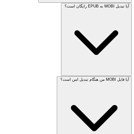
آیا تبدیل MOBI به EPUB رایگان است؟
آیا فایل MOBI من هنگام تبدیل امن است؟