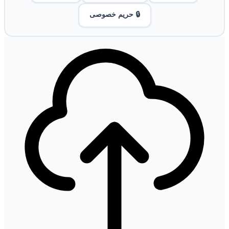
🔒 حریم خصوصی