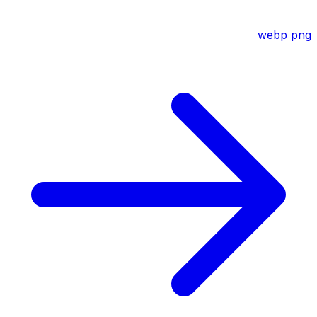
webp
png