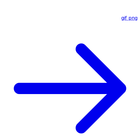
gif
png