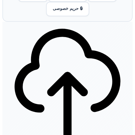
🔒 حریم خصوصی