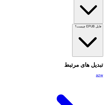
فایل EPUB چیست؟
تبدیل های مرتبط
azw