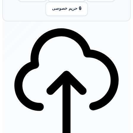
🔒 حریم خصوصی