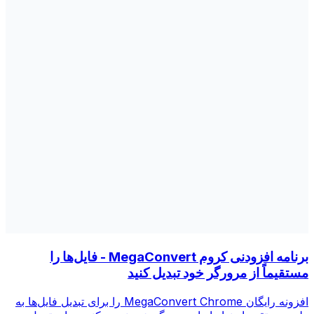
برنامه افزودنی کروم MegaConvert - فایل‌ها را
مستقیماً از مرورگر خود تبدیل کنید
افزونه رایگان MegaConvert Chrome را برای تبدیل فایل‌ها به