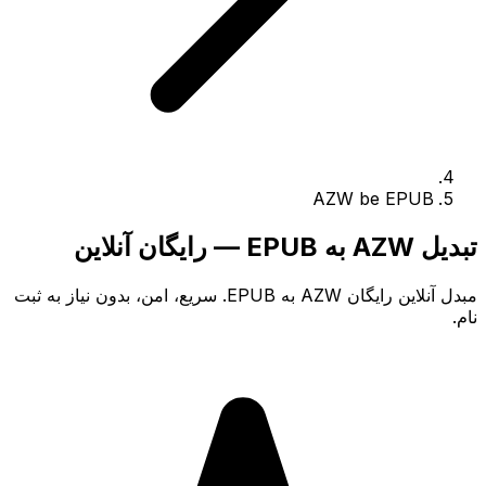
AZW be EPUB
تبدیل AZW به EPUB — رایگان آنلاین
مبدل آنلاین رایگان AZW به EPUB. سریع، امن، بدون نیاز به ثبت
نام.