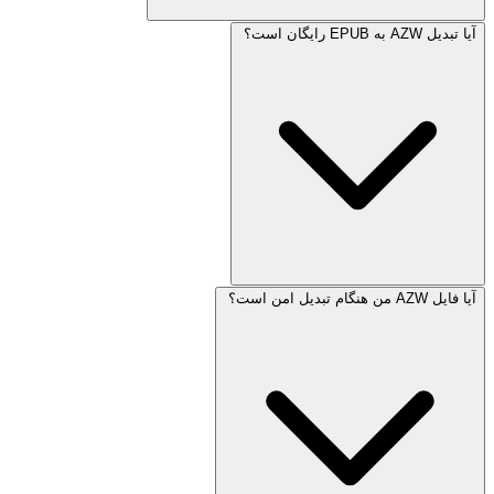
آیا تبدیل AZW به EPUB رایگان است؟
آیا فایل AZW من هنگام تبدیل امن است؟