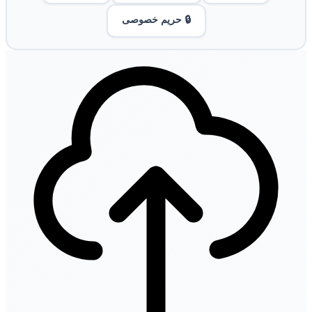
🔒 حریم خصوصی