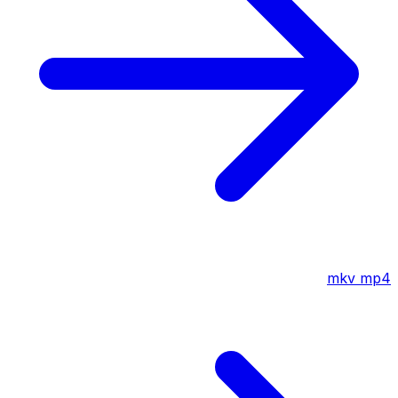
mkv
mp4