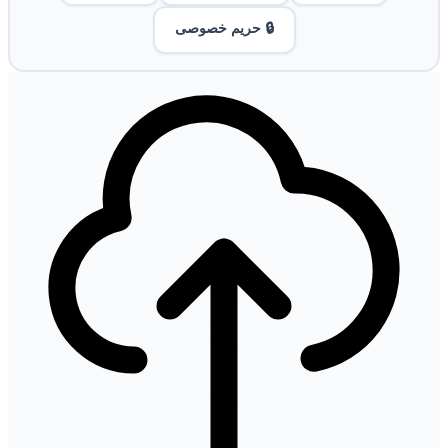
🔒 حریم خصوصی