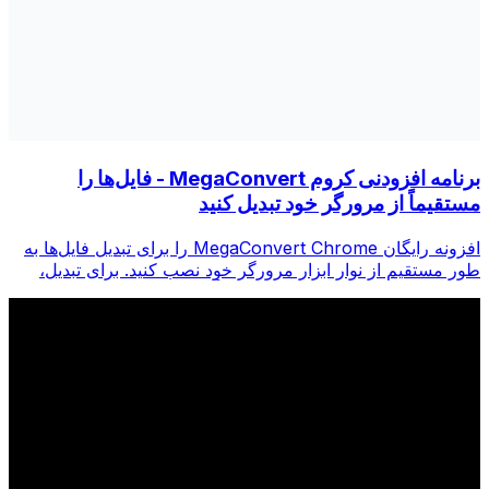
برنامه افزودنی کروم MegaConvert - فایل‌ها را
مستقیماً از مرورگر خود تبدیل کنید
افزونه رایگان MegaConvert Chrome را برای تبدیل فایل‌ها به
طور مستقیم از نوار ابزار مرورگر خود نصب کنید. برای تبدیل،
روی هر فایلی کلیک راست کنید، فوراً از Chrome به همه ابزارها
دسترسی پیدا کنید.