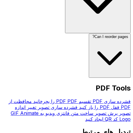
Can I reorder pages?
PDF Tools
فشرده سازی PDF
تقسیم PDF
PDF را بچرخانید
محافظت از
PDF
قفل PDF را باز کنید
فشرده سازی تصویر
تغییر اندازه
تصویر
برش تصویر
ساخت متن فانتزی
ویدیو به GIF
Animate
Logo
کد QR ایجاد کنید
تبدیل های مرتبط