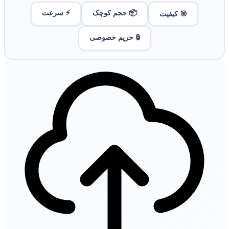
📦 حجم کوچک
⚡ سرعت
🎯 کیفیت
🔒 حریم خصوصی