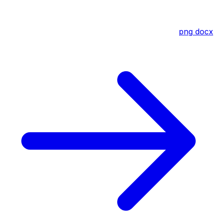
png
docx