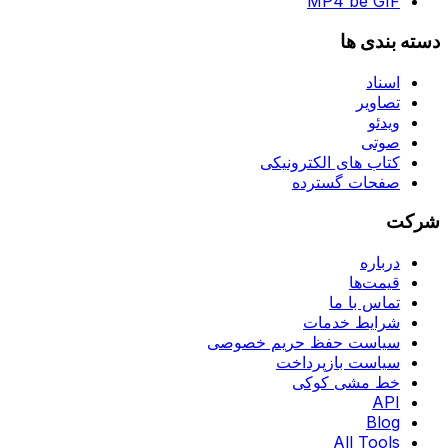
MP4 be GIF
دسته بندی ها
اسناد
تصاویر
ویدئو
صوتی
کتاب های الکترونیکی
صفحات گسترده
شرکت
درباره
قیمت‌ها
تماس با ما
شرایط خدمات
سیاست حفظ حریم خصوصی
سیاست بازپرداخت
خط مشی کوکی
API
Blog
All Tools