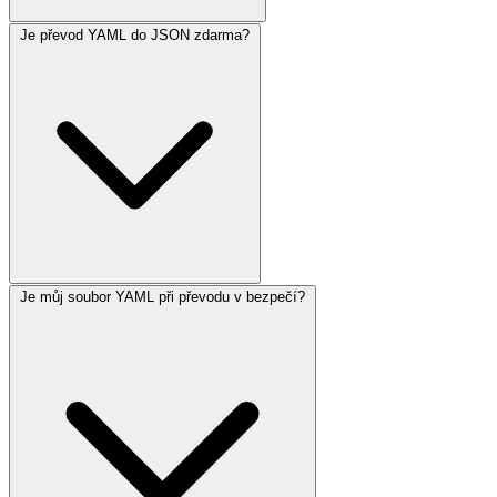
Je převod YAML do JSON zdarma?
Je můj soubor YAML při převodu v bezpečí?