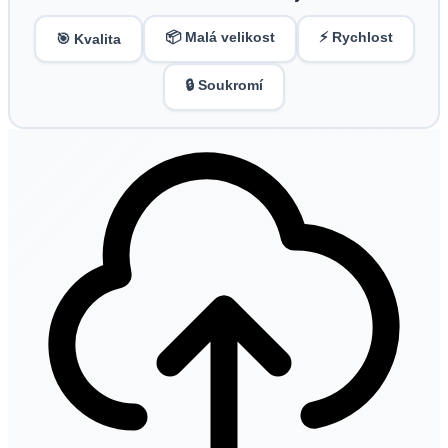
📦 Malá velikost
⚡ Rychlost
🎯 Kvalita
🔒 Soukromí