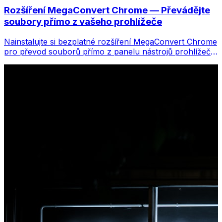
Rozšíření MegaConvert Chrome — Převádějte
soubory přímo z vašeho prohlížeče
Nainstalujte si bezplatné rozšíření MegaConvert Chrome
pro převod souborů přímo z panelu nástrojů prohlížeče.
Klikněte pravým tlačítkem na libovolný soubor, který
chcete převést, a získáte okamžitý přístup ke všem
nástrojům z Chromu.