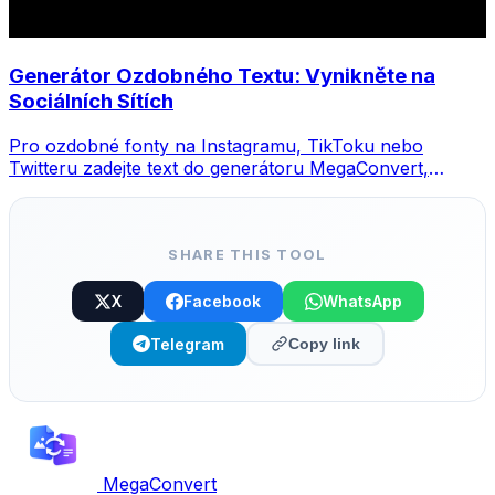
Generátor Ozdobného Textu: Vynikněte na
Sociálních Sítích
Pro ozdobné fonty na Instagramu, TikToku nebo
Twitteru zadejte text do generátoru MegaConvert,
vyberte styl a zkopírujte.
SHARE THIS TOOL
X
Facebook
WhatsApp
Telegram
Copy link
MegaConvert