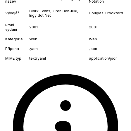
název
Notation
Clark Evans, Oren Ben-Kiki,
Vývojář
Douglas Crockford
Ingy dot Net
První
2001
2001
vydání
Kategorie
Web
Web
Přípona
.yaml
.json
MIME typ
text/yaml
application/json