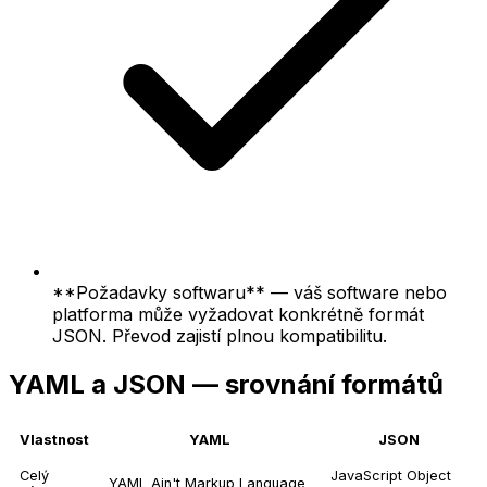
**Požadavky softwaru** — váš software nebo
platforma může vyžadovat konkrétně formát
JSON. Převod zajistí plnou kompatibilitu.
YAML a JSON — srovnání formátů
Vlastnost
YAML
JSON
Celý
JavaScript Object
YAML Ain't Markup Language