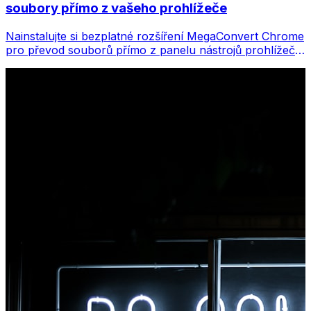
soubory přímo z vašeho prohlížeče
Nainstalujte si bezplatné rozšíření MegaConvert Chrome
pro převod souborů přímo z panelu nástrojů prohlížeče.
Klikněte pravým tlačítkem na libovolný soubor, který
chcete převést, a získáte okamžitý přístup ke všem
nástrojům z Chromu.