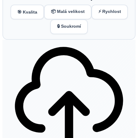
📦 Malá velikost
⚡ Rychlost
🎯 Kvalita
🔒 Soukromí