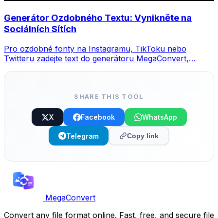
Generátor Ozdobného Textu: Vynikněte na
Sociálních Sítích
Pro ozdobné fonty na Instagramu, TikToku nebo
Twitteru zadejte text do generátoru MegaConvert,
vyberte styl a zkopírujte.
SHARE THIS TOOL
X
Facebook
WhatsApp
Telegram
Copy link
MegaConvert
Convert any file format online. Fast, free, and secure file