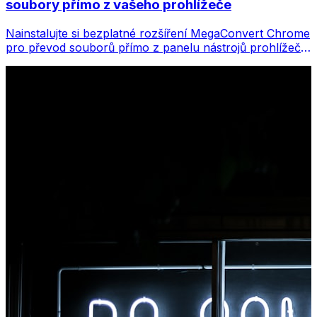
soubory přímo z vašeho prohlížeče
Nainstalujte si bezplatné rozšíření MegaConvert Chrome
pro převod souborů přímo z panelu nástrojů prohlížeče.
Klikněte pravým tlačítkem na libovolný soubor, který
chcete převést, a získáte okamžitý přístup ke všem
nástrojům z Chromu.