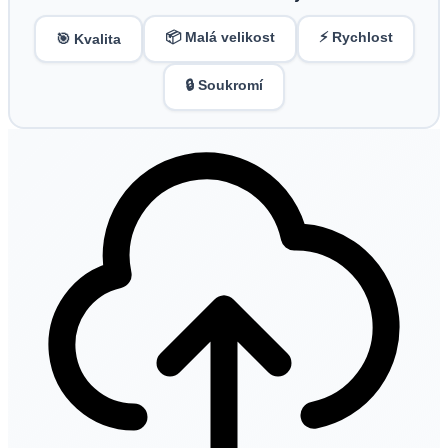
📦 Malá velikost
⚡ Rychlost
🎯 Kvalita
🔒 Soukromí