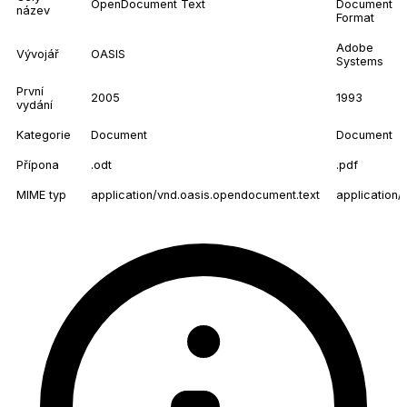
OpenDocument Text
Document
název
Format
Adobe
Vývojář
OASIS
Systems
První
2005
1993
vydání
Kategorie
Document
Document
Přípona
.odt
.pdf
MIME typ
application/vnd.oasis.opendocument.text
application/