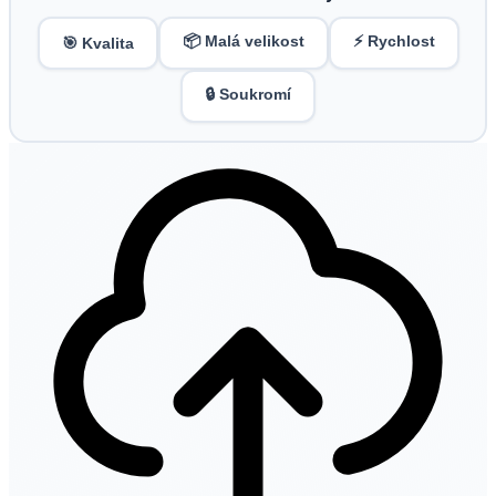
📦 Malá velikost
⚡ Rychlost
🎯 Kvalita
🔒 Soukromí