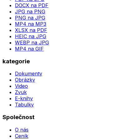
DOCX na PDF
JPG na PNG
PNG na JPG
MP4 na MP3
XLSX na PDF
HEIC na JPG
WEBP na JPG
MP4 na GIF
kategorie
Dokumenty
Obrázky
Video
Zvuk
E-knihy
Tabulky
Společnost
O nás
Ceník