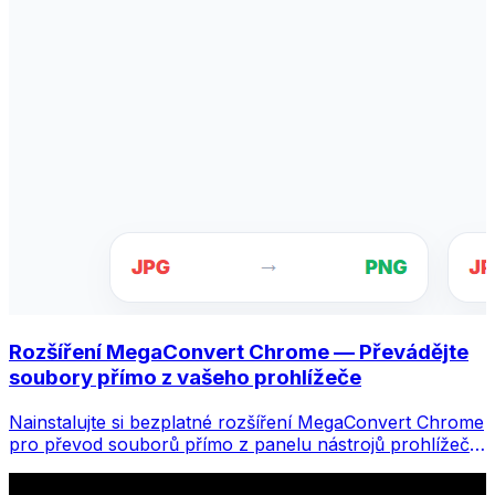
Rozšíření MegaConvert Chrome — Převádějte
soubory přímo z vašeho prohlížeče
Nainstalujte si bezplatné rozšíření MegaConvert Chrome
pro převod souborů přímo z panelu nástrojů prohlížeče.
Klikněte pravým tlačítkem na libovolný soubor, který
chcete převést, a získáte okamžitý přístup ke všem