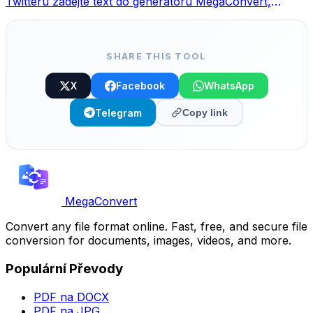
Twitteru zadejte text do generátoru MegaConvert,
vyberte styl a zkopírujte.
SHARE THIS TOOL
X
Facebook
WhatsApp
Telegram
Copy link
MegaConvert
Convert any file format online. Fast, free, and secure file
conversion for documents, images, videos, and more.
Populární Převody
PDF na DOCX
PDF na JPG