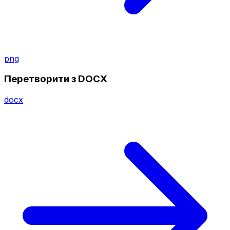
png
Перетворити з DOCX
docx