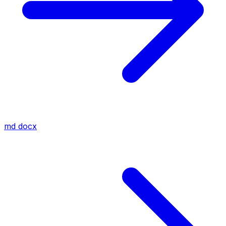
md
docx