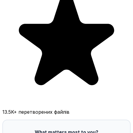
13.5K
+ перетворених файлів
What matters most to you?