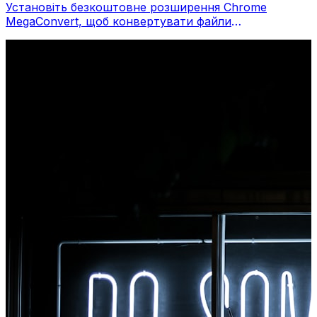
Установіть безкоштовне розширення Chrome
MegaConvert, щоб конвертувати файли
безпосередньо з панелі інструментів браузера.
Клацніть правою кнопкою миші будь-який файл,
щоб конвертувати, миттєво отримуйте доступ до
всіх інструментів із Chrome.