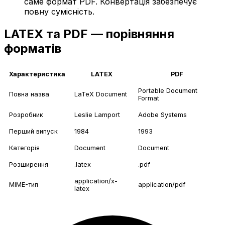
саме формат PDF. Конвертація забезпечує
повну сумісність.
LATEX та PDF — порівняння
форматів
Характеристика
LATEX
PDF
Portable Document
Повна назва
LaTeX Document
Format
Розробник
Leslie Lamport
Adobe Systems
Перший випуск
1984
1993
Категорія
Document
Document
Розширення
.latex
.pdf
application/x-
MIME-тип
application/pdf
latex