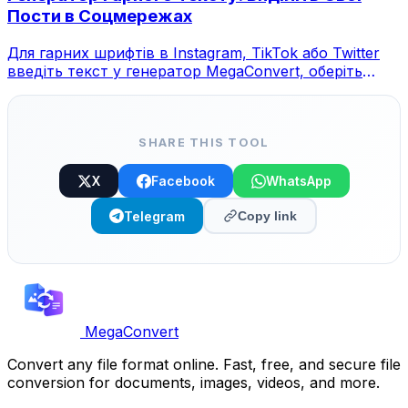
Пости в Соцмережах
Для гарних шрифтів в Instagram, TikTok або Twitter
введіть текст у генератор MegaConvert, оберіть
стиль та скопіюйте.
SHARE THIS TOOL
X
Facebook
WhatsApp
Telegram
Copy link
MegaConvert
Convert any file format online. Fast, free, and secure file
conversion for documents, images, videos, and more.