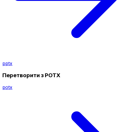
pptx
Перетворити з POTX
potx