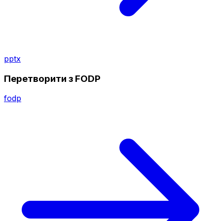
pptx
Перетворити з FODP
fodp