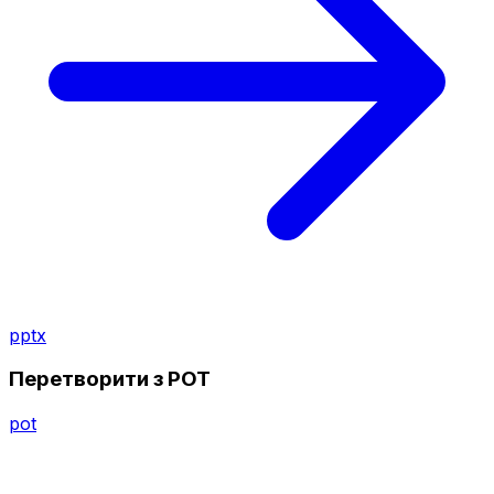
pptx
Перетворити з POT
pot