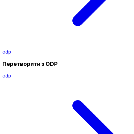
odp
Перетворити з ODP
odp