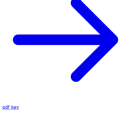
pdf
key