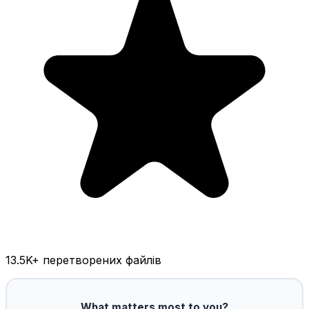
13.5K
+ перетворених файлів
What matters most to you?