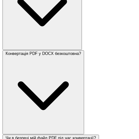
Конвертація PDF у DOCX безкоштовна?
Чи в безпеці мій файл PDF під час конвертації?