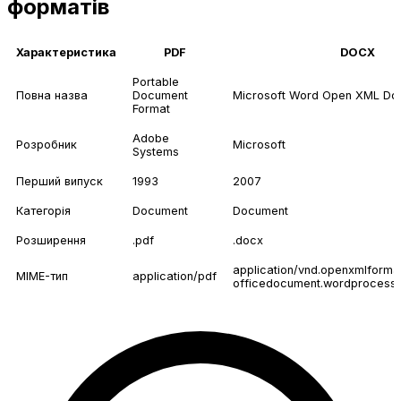
форматів
Характеристика
PDF
DOCX
Portable
Повна назва
Document
Microsoft Word Open XML Do
Format
Adobe
Розробник
Microsoft
Systems
Перший випуск
1993
2007
Категорія
Document
Document
Розширення
.pdf
.docx
application/vnd.openxmlforma
MIME-тип
application/pdf
officedocument.wordprocess