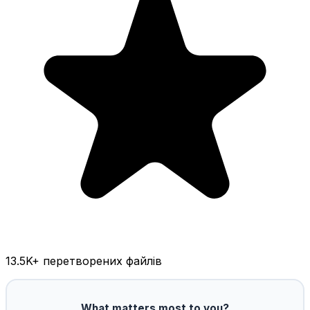
13.5K
+ перетворених файлів
What matters most to you?