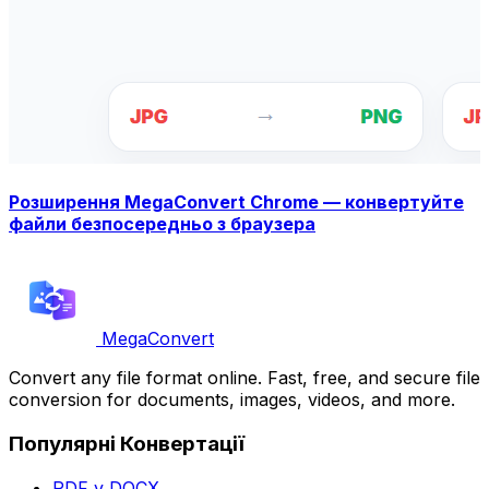
Розширення MegaConvert Chrome — конвертуйте
файли безпосередньо з браузера
MegaConvert
Convert any file format online. Fast, free, and secure file
conversion for documents, images, videos, and more.
Популярні Конвертації
PDF v DOCX