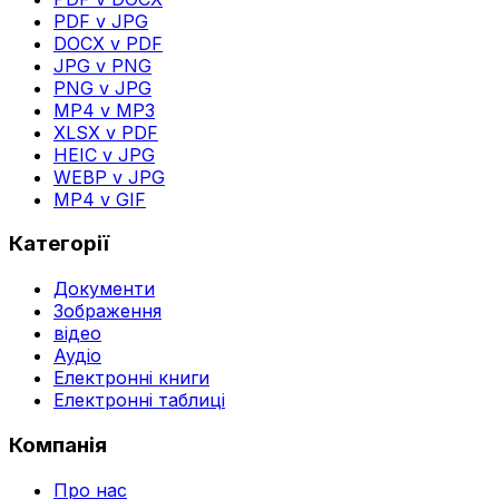
PDF v JPG
DOCX v PDF
JPG v PNG
PNG v JPG
MP4 v MP3
XLSX v PDF
HEIC v JPG
WEBP v JPG
MP4 v GIF
Категорії
Документи
Зображення
відео
Аудіо
Електронні книги
Електронні таблиці
Компанія
Про нас