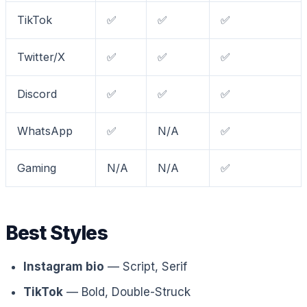
TikTok
✅
✅
✅
Twitter/X
✅
✅
✅
Discord
✅
✅
✅
WhatsApp
✅
N/A
✅
Gaming
N/A
N/A
✅
Best Styles
Instagram bio
— Script, Serif
TikTok
— Bold, Double-Struck