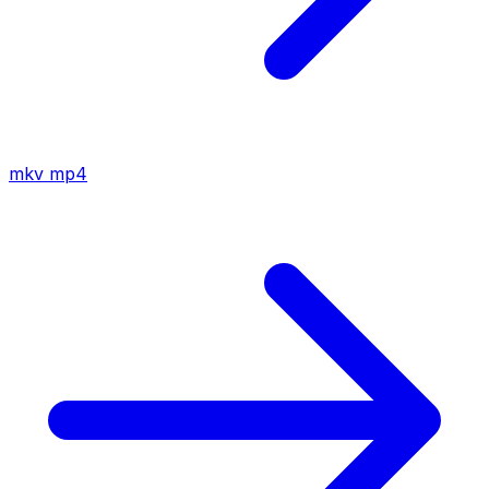
mkv
mp4