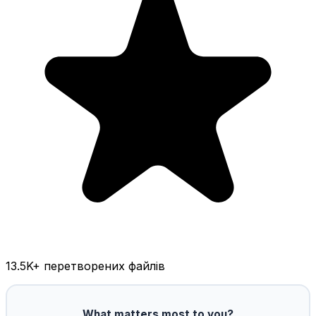
13.5K
+ перетворених файлів
What matters most to you?