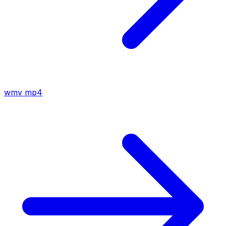
wmv
mp4