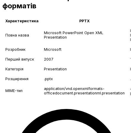
форматів
Характеристика
PPTX
M
Microsoft PowerPoint Open XML
Повна назва
P
Presentation
P
Розробник
Microsoft
M
Перший випуск
2007
1
Категорія
Presentation
P
Розширення
.pptx
.
application/vnd.openxmlformats-
a
MIME-тип
officedocument.presentationml.presentation
p