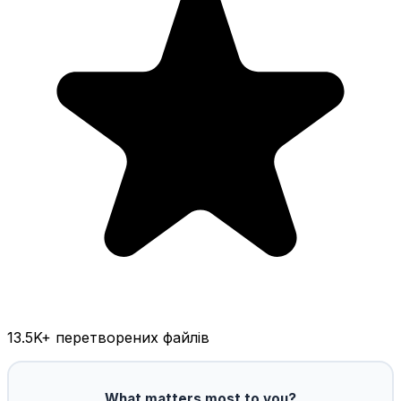
13.5K
+ перетворених файлів
What matters most to you?