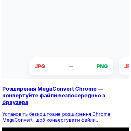
Розширення MegaConvert Chrome —
конвертуйте файли безпосередньо з
браузера
Установіть безкоштовне розширення Chrome
MegaConvert, щоб конвертувати файли
безпосередньо з панелі інструментів браузера.