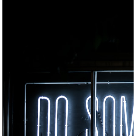
Клацніть правою кнопкою миші будь-який файл,
щоб конвертувати, миттєво отримуйте доступ до
всіх інструментів із Chrome.