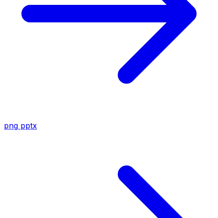
png
pptx