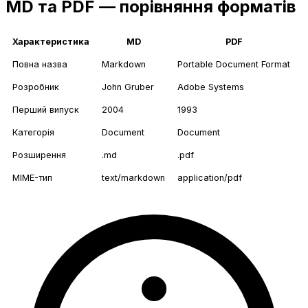
MD та PDF — порівняння форматів
Характеристика
MD
PDF
Повна назва
Markdown
Portable Document Format
Розробник
John Gruber
Adobe Systems
Перший випуск
2004
1993
Категорія
Document
Document
Розширення
.md
.pdf
MIME-тип
text/markdown
application/pdf