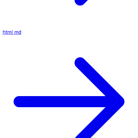
html
md