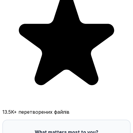
13.5K
+ перетворених файлів
What matters most to you?