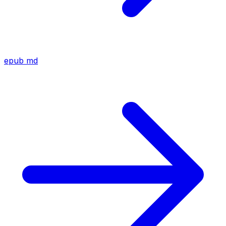
epub
md