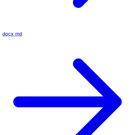
docx
md