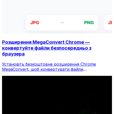
Розширення MegaConvert Chrome —
конвертуйте файли безпосередньо з
браузера
Установіть безкоштовне розширення Chrome
MegaConvert, щоб конвертувати файли
безпосередньо з панелі інструментів браузера.
Клацніть правою кнопкою миші будь-який файл,
щоб конвертувати, миттєво отримуйте доступ до
всіх інструментів із Chrome.