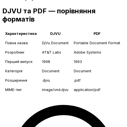
DJVU та PDF — порівняння
форматів
Характеристика
DJVU
PDF
Повна назва
DjVu Document
Portable Document Format
Розробник
AT&T Labs
Adobe Systems
Перший випуск
1998
1993
Категорія
Document
Document
Розширення
.djvu
.pdf
MIME-тип
image/vnd.djvu
application/pdf