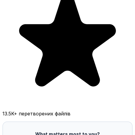
13.5K
+ перетворених файлів
What matters most to you?