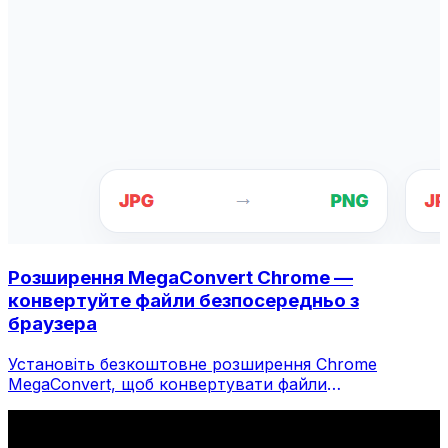
Розширення MegaConvert Chrome —
конвертуйте файли безпосередньо з
браузера
Установіть безкоштовне розширення Chrome
MegaConvert, щоб конвертувати файли
безпосередньо з панелі інструментів браузера.
Клацніть правою кнопкою миші будь-який файл,
щоб конвертувати, миттєво отримуйте доступ до