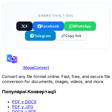
стиль та скопіюйте.
SHARE THIS TOOL
X
Facebook
WhatsApp
Telegram
Copy link
MegaConvert
Convert any file format online. Fast, free, and secure file
conversion for documents, images, videos, and more.
Популярні Конвертації
PDF v DOCX
PDF v JPG
DOCX v PDF