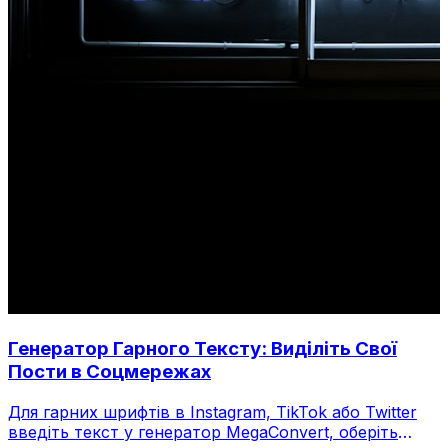
Генератор Гарного Тексту: Виділіть Свої
Пости в Соцмережах
Для гарних шрифтів в Instagram, TikTok або Twitter
введіть текст у генератор MegaConvert, оберіть