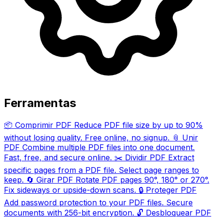
Ferramentas
📦
Comprimir PDF
Reduce PDF file size by up to 90%
without losing quality. Free online, no signup.
📎
Unir
PDF
Combine multiple PDF files into one document.
Fast, free, and secure online.
✂️
Dividir PDF
Extract
specific pages from a PDF file. Select page ranges to
keep.
🔄
Girar PDF
Rotate PDF pages 90°, 180° or 270°.
Fix sideways or upside-down scans.
🔒
Proteger PDF
Add password protection to your PDF files. Secure
documents with 256-bit encryption.
🔓
Desbloquear PDF