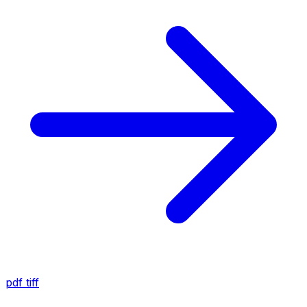
pdf
tiff