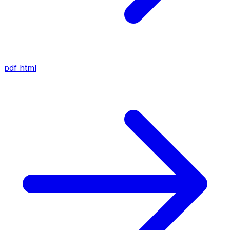
pdf
html