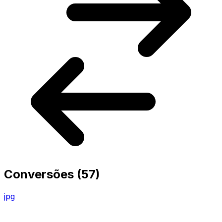
Conversões
(57)
jpg