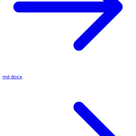
md
docx