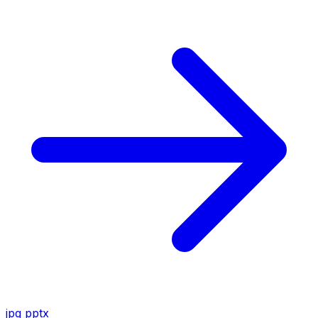
jpg
pptx