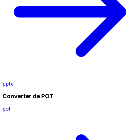
pptx
Converter de POT
pot