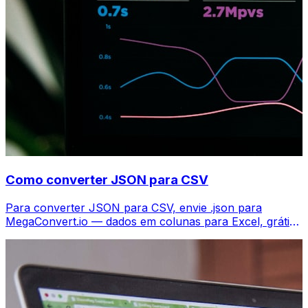
Como converter JSON para CSV
Para converter JSON para CSV, envie .json para
MegaConvert.io — dados em colunas para Excel, grátis,
sem código.