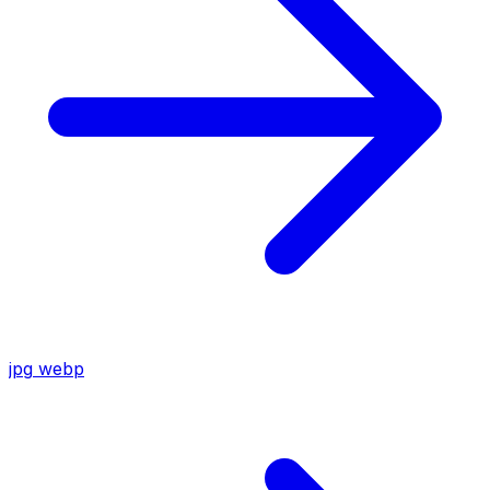
jpg
webp