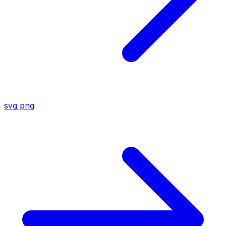
svg
png