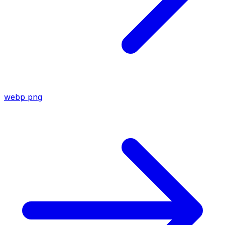
webp
png