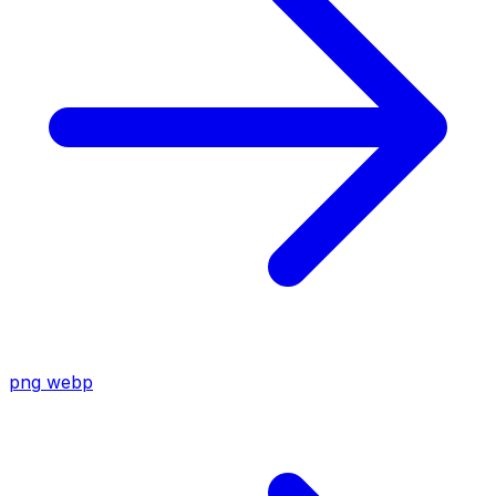
png
webp