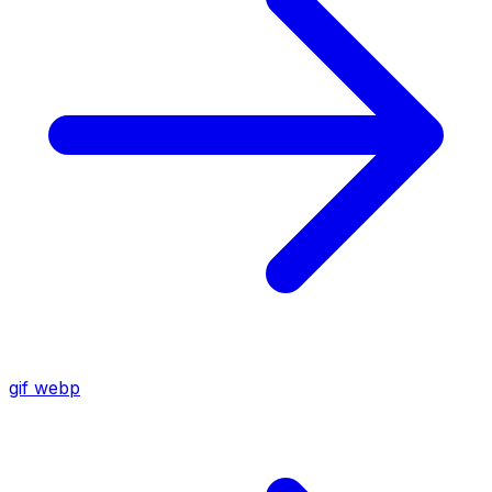
gif
webp