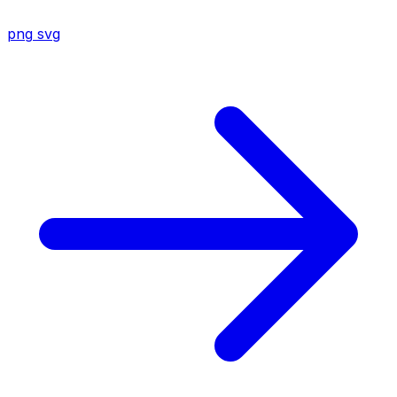
png
svg