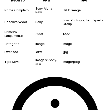
Recurso
ARW
JPG
Sony Alpha
Nome Completo
JPEG Image
Raw
Joint Photographic Experts
Desenvolvedor
Sony
Group
Primeiro
2006
1992
Lançamento
Categoria
Image
Image
Extensão
.arw
.jpg
image/x-sony-
Tipo MIME
image/jpeg
arw