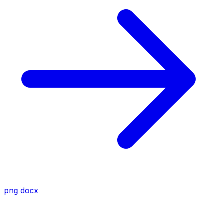
png
docx