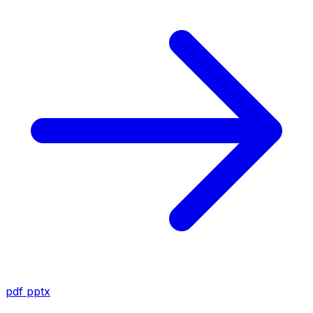
pdf
pptx