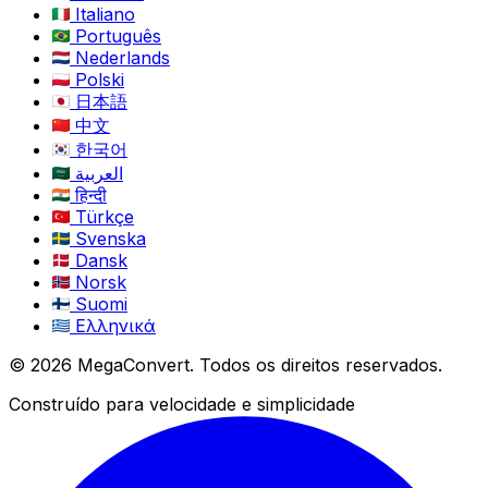
Italiano
Português
Nederlands
Polski
日本語
中文
한국어
العربية
हिन्दी
Türkçe
Svenska
Dansk
Norsk
Suomi
Ελληνικά
© 2026 MegaConvert. Todos os direitos reservados.
Construído para velocidade e simplicidade