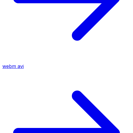
webm
avi