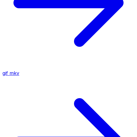
gif
mkv