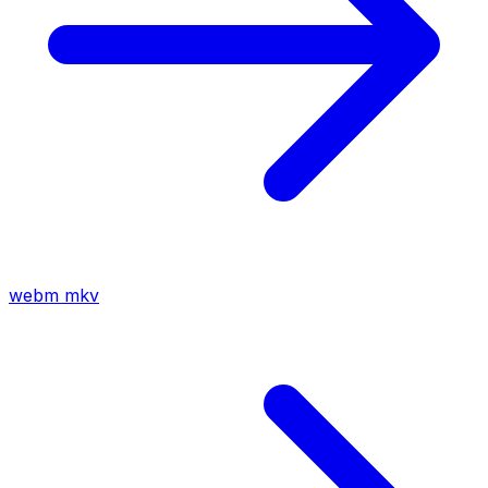
webm
mkv