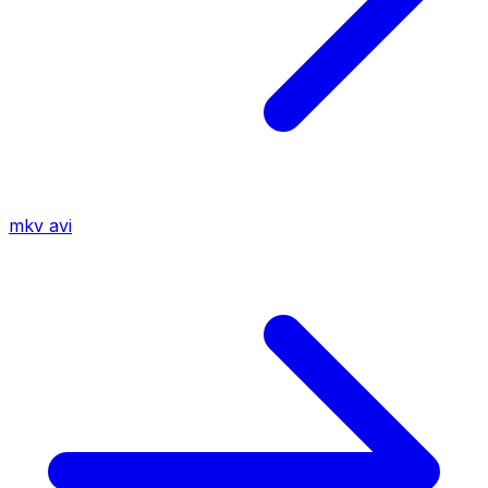
mkv
avi