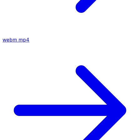
webm
mp4