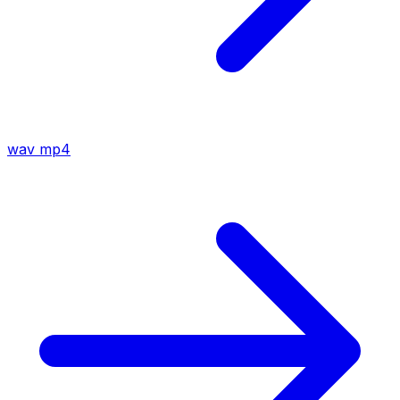
wav
mp4