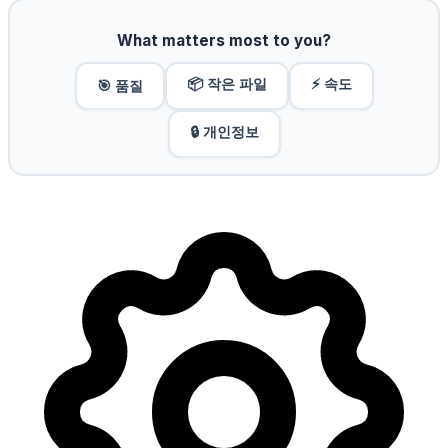
What matters most to you?
📦 작은 파일
⚡ 속도
🎯 품질
🔒 개인정보