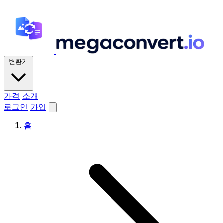
변환기
가격
소개
로그인
가입
홈