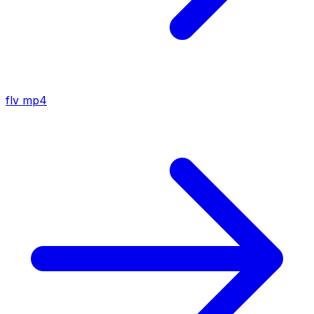
flv
mp4