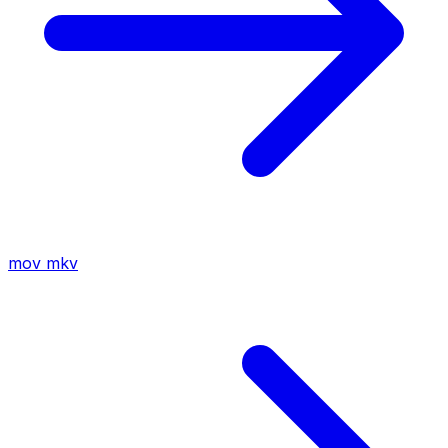
mov
mkv