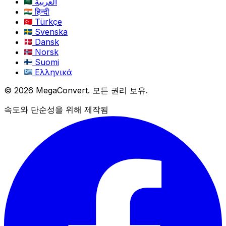
العربية
हिन्दी
Türkçe
Svenska
Dansk
Norsk
Suomi
Ελληνικά
© 2026 MegaConvert. 모든 권리 보유.
속도와 단순성을 위해 제작됨