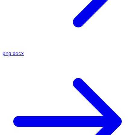
png
docx