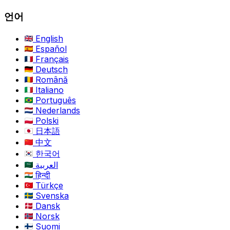
언어
English
Español
Français
Deutsch
Română
Italiano
Português
Nederlands
Polski
日本語
中文
한국어
العربية
हिन्दी
Türkçe
Svenska
Dansk
Norsk
Suomi