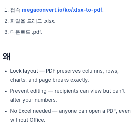
접속
megaconvert.io/ko/xlsx-to-pdf
.
파일을 드래그 .xlsx.
다운로드 .pdf.
왜
Lock layout — PDF preserves columns, rows,
charts, and page breaks exactly.
Prevent editing — recipients can view but can't
alter your numbers.
No Excel needed — anyone can open a PDF, even
without Office.