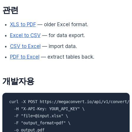
관련
XLS to PDF
— older Excel format.
Excel to CSV
— for data export.
CSV to Excel
— import data.
PDF to Excel
— extract tables back.
개발자용
curl -X POST https://megaconvert.io/api/v1/convert/sy
  -H "X-API-Key: YOUR_API_KEY" \

  -F "file=@input.xlsx" \

  -F "output_format=pdf" \

  -o output.pdf