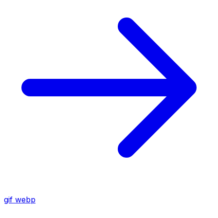
gif
webp