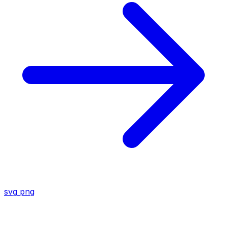
svg
png