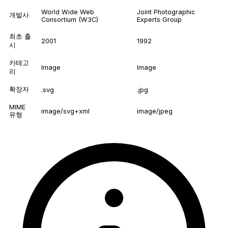
World Wide Web
Joint Photographic
개발사
Consortium (W3C)
Experts Group
최초 출
2001
1992
시
카테고
Image
Image
리
확장자
.svg
.jpg
MIME
image/svg+xml
image/jpeg
유형