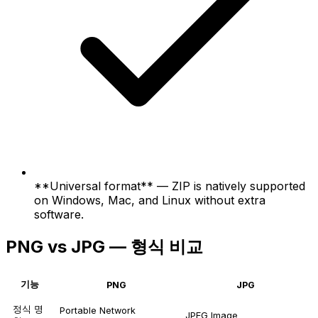
**Universal format** — ZIP is natively supported
on Windows, Mac, and Linux without extra
software.
PNG vs JPG — 형식 비교
기능
PNG
JPG
정식 명
Portable Network
JPEG Image