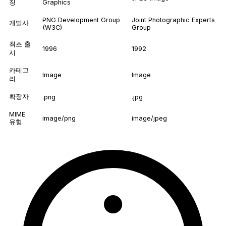
칭
Graphics
PNG Development Group
Joint Photographic Experts
개발사
(W3C)
Group
최초 출
1996
1992
시
카테고
Image
Image
리
확장자
.png
.jpg
MIME
image/png
image/jpeg
유형