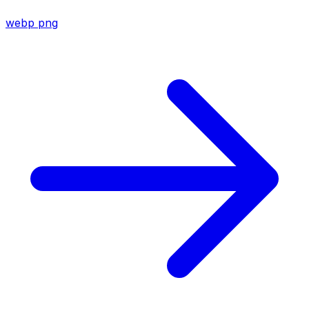
webp
png