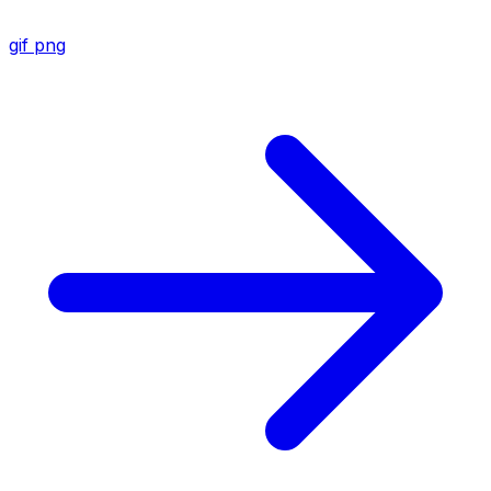
gif
png