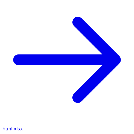
html
xlsx