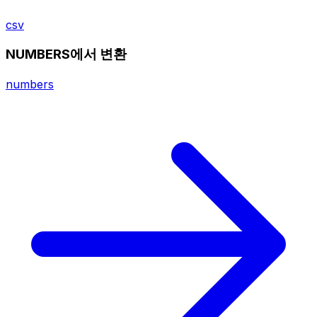
csv
NUMBERS에서 변환
numbers