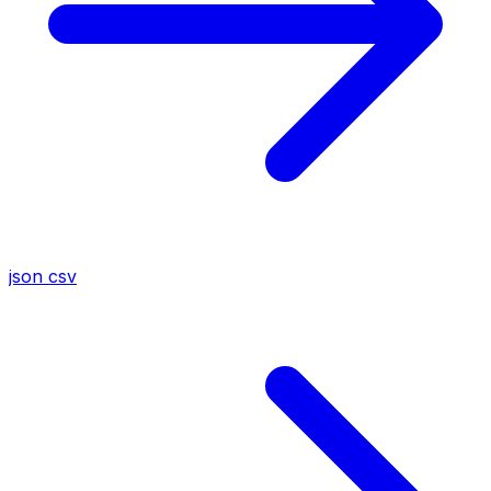
json
csv