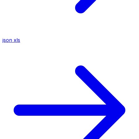
json
xls