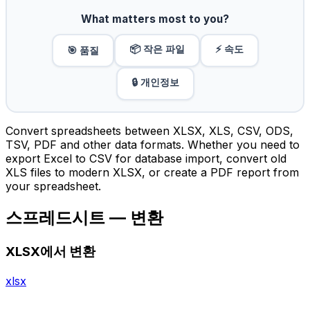
What matters most to you?
📦 작은 파일
⚡ 속도
🎯 품질
🔒 개인정보
Convert spreadsheets between XLSX, XLS, CSV, ODS,
TSV, PDF and other data formats. Whether you need to
export Excel to CSV for database import, convert old
XLS files to modern XLSX, or create a PDF report from
your spreadsheet.
스프레드시트 — 변환
XLSX에서 변환
xlsx