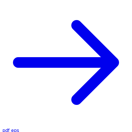
pdf
eps