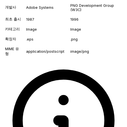
PNG Development Group
개발사
Adobe Systems
(W3C)
최초 출시
1987
1996
카테고리
Image
Image
확장자
.eps
.png
MIME 유
application/postscript
image/png
형