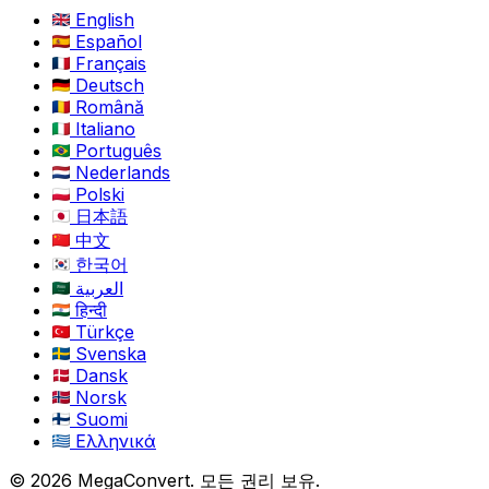
English
Español
Français
Deutsch
Română
Italiano
Português
Nederlands
Polski
日本語
中文
한국어
العربية
हिन्दी
Türkçe
Svenska
Dansk
Norsk
Suomi
Ελληνικά
© 2026 MegaConvert. 모든 권리 보유.