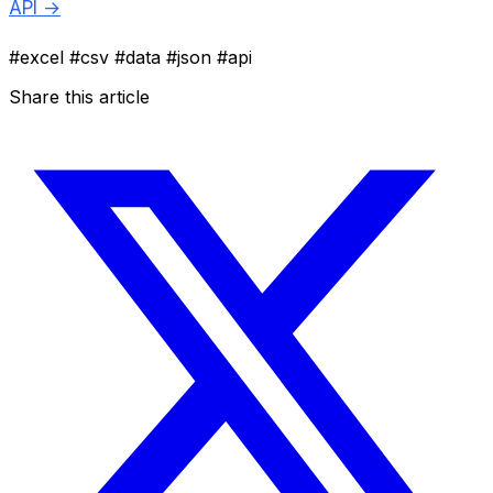
API →
#excel
#csv
#data
#json
#api
Share this article