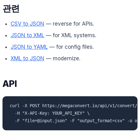
관련
CSV to JSON
— reverse for APIs.
JSON to XML
— for XML systems.
JSON to YAML
— for config files.
XML to JSON
— modernize.
API
curl -X POST https://megaconvert.io/api/v1/convert/sy
  -H "X-API-Key: YOUR_API_KEY" \

  -F "file=@input.json" -F "output_format=csv" -o ou