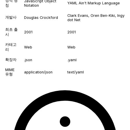
정식 명
JavaScript Object
YAML Ain't Markup Language
칭
Notation
Clark Evans, Oren Ben-Kiki, Ingy
개발사
Douglas Crockford
dot Net
최초 출
2001
2001
시
카테고
Web
Web
리
확장자
.json
.yaml
MIME
application/json
text/yaml
유형