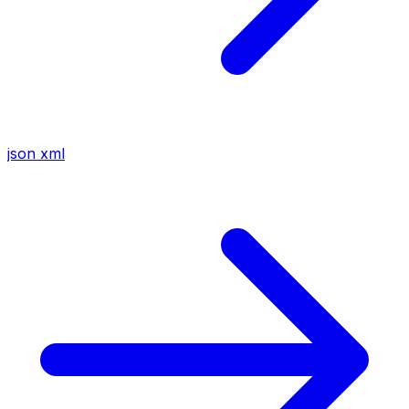
json
xml