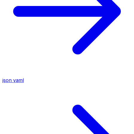
json
yaml