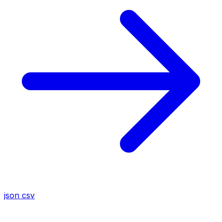
json
csv