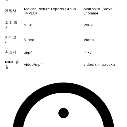
Moving Picture Experts Group
Matroska (Steve
개발사
(MPEG)
Lhomme)
최초 출
2001
2002
시
카테고
Video
Video
리
확장자
.mp4
.mkv
MIME 유
video/mp4
video/x-matroska
형