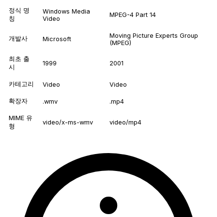
정식 명
Windows Media
MPEG-4 Part 14
칭
Video
Moving Picture Experts Group
개발사
Microsoft
(MPEG)
최초 출
1999
2001
시
카테고리
Video
Video
확장자
.wmv
.mp4
MIME 유
video/x-ms-wmv
video/mp4
형