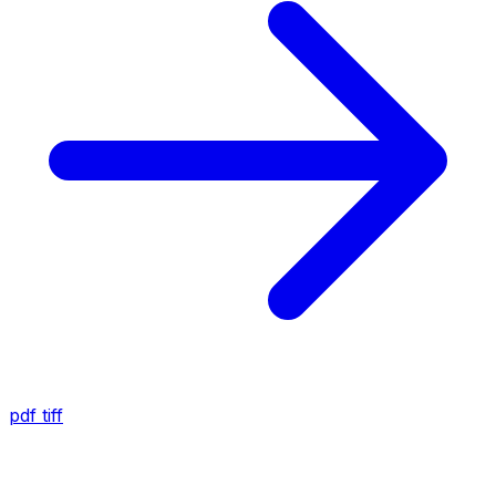
pdf
tiff