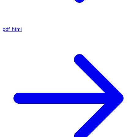
pdf
html