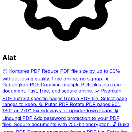
Alat
📦
Kompres PDF
Reduce PDF file size by up to 90%
without losing quality. Free online, no signup.
📎
Gabungkan PDF
Combine multiple PDF files into one
document. Fast, free, and secure online.
✂️
Pisahkan
PDF
Extract specific pages from a PDF file. Select page
ranges to keep.
🔄
Putar PDF
Rotate PDF pages 90°,
180° or 270°. Fix sideways or upside-down scans.
🔒
Lindungi PDF
Add password protection to your PDF
files. Secure documents with 256-bit encryption.
🔓
Buka
kunci PDF
Remove password from a PDF file. Enter the