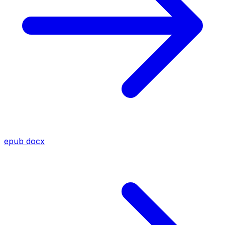
epub
docx