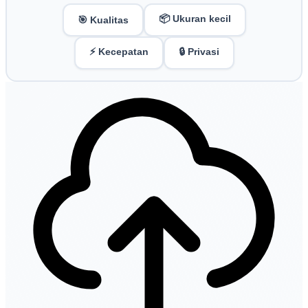
📦 Ukuran kecil
🎯 Kualitas
⚡ Kecepatan
🔒 Privasi