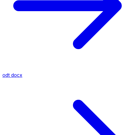
odt
docx