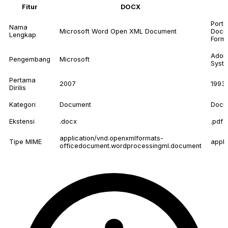
Fitur
DOCX
Porta
Nama
Microsoft Word Open XML Document
Docu
Lengkap
Form
Adob
Pengembang
Microsoft
Syst
Pertama
2007
1993
Dirilis
Kategori
Document
Docu
Ekstensi
.docx
.pdf
application/vnd.openxmlformats-
Tipe MIME
appli
officedocument.wordprocessingml.document